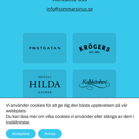
info@sommarsinus.se
Vi använder cookies för att ge dig den bästa upplevelsen på vår
webbplats.
Du kan läsa mer om vilka cookies vi använder eller stänga av dem i
inställningar
.
Skapad med kärlek av
Wilson Creative
Boka bord
Acceptera
Avvisa
Instagram
Face