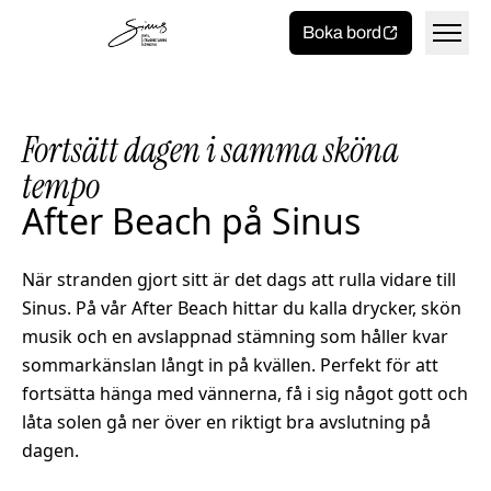
Toggla 
Hem
Boka bord
Fortsätt dagen i samma sköna
tempo
Mat och dryck
After Beach på Sinus
Meny
På sinus
När stranden gjort sitt är det dags att rulla vidare till
Sinus. På vår After Beach hittar du kalla drycker, skön
Take away
Bryggan bar
Om oss
musik och en avslappnad stämning som håller kvar
sommarkänslan långt in på kvällen. Perfekt för att
After beach
Storyn
Kontakt
fortsätta hänga med vännerna, få i sig något gott och
låta solen gå ner över en riktigt bra avslutning på
Spelschema
Jobba på Sinus
dagen.