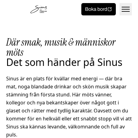
Toggla 
Hem
Boka bord
Där smak, musik & människor
möts
Mat och dryck
Det som händer på Sinus
Meny
På sinus
Sinus är en plats för kvällar med energi — där bra
mat, noga blandade drinkar och skön musik skapar
Take away
Bryggan bar
Om oss
stämning från första stund. Här möts vänner,
kollegor och nya bekantskaper över något gott i
After beach
Storyn
Kontakt
glaset och rätter med tydlig karaktär. Oavsett om du
kommer för en helkväll eller ett snabbt stopp vill vi att
Spelschema
Jobba på Sinus
Sinus ska kännas levande, välkomnande och full av
puls.